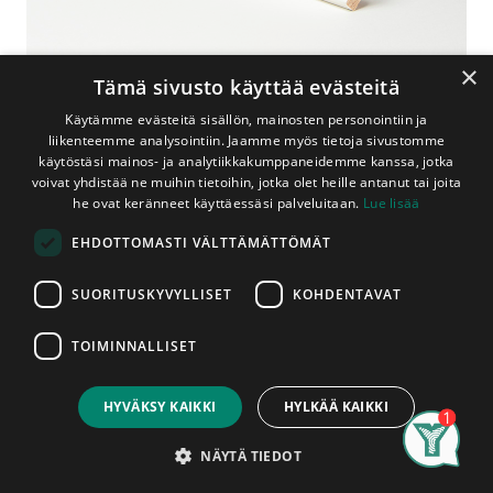
×
Tämä sivusto käyttää evästeitä
Käytämme evästeitä sisällön, mainosten personointiin ja
liikenteemme analysointiin. Jaamme myös tietoja sivustomme
käytöstäsi mainos- ja analytiikkakumppaneidemme kanssa, jotka
voivat yhdistää ne muihin tietoihin, jotka olet heille antanut tai joita
Shop
Kattolista Mänty 15x43x3300 mm Valkoinen
he ovat keränneet käyttäessäsi palveluitaan.
Lue lisää
Kattolista Mänty 15x43x3300 mm
EHDOTTOMASTI VÄLTTÄMÄTTÖMÄT
Valkoinen
SUORITUSKYVYLLISET
KOHDENTAVAT
Sormijatketusta männystä valmistettu valkoiseksi maalattu
kattolista. Voidaan käyttää myös mm. seinien sisänurkkien
TOIMINNALLISET
listoitukseen. Tämän listan peittävyys sivuiltaan on n. 25
Price:
Add to Cart
mm. Lista on tarkoitettu sisäkäyttöön. Kattolistasta
11,60
€
käytetään myös nimitystä holkkalista.
Listan pituus on
HYVÄKSY KAIKKI
HYLKÄÄ KAIKKI
3,3m.
Listat myydään kappaleittain. Asennettu tuote on
Search
Category
hyväksytty tuote, listoissa ilmeneviin mahdollisiin
Account
NÄYTÄ TIEDOT
tuotantovirheisiin voidaan vedota vain ennen asentamista.