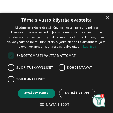
×
Tämä sivusto käyttää evästeitä
Käytämme evästeitä sisällön, mainosten personointiin ja
liikenteemme analysointiin. Jaamme myös tietoja sivustomme
käytöstäsi mainos- ja analytiikkakumppaneidemme kanssa, jotka
voivat yhdistää ne muihin tietoihin, jotka olet heille antanut tai joita
Shop
he ovat keränneet käyttäessäsi palveluitaan.
Lue lisää
Kestopuu Ruskea 115x115x3000 mm Liimapuutolppa AB-
EHDOTTOMASTI VÄLTTÄMÄTTÖMÄT
Luokka
Kestopuu Ruskea 115x115x3000
SUORITUSKYVYLLISET
KOHDENTAVAT
mm Liimapuutolppa AB-Luokka
TOIMINNALLISET
Price:
Add to Cart
Täysisärmäinen höylätty ruskeaksi
65,00
€
kyllästetty liimapuutolppa
HYVÄKSY KAIKKI
HYLKÄÄ KAIKKI
Search
Category
Account
NÄYTÄ TIEDOT
Liimapuurakenteen ansiosta tolppa ei kieroudu eikä halkeile
läheskään niin paljon, kuin perinteinen piiru. Tämä tuotteen