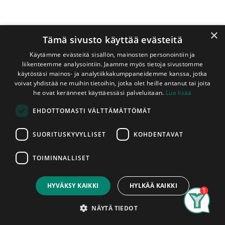
×
Tämä sivusto käyttää evästeitä
Käytämme evästeitä sisällön, mainosten personointiin ja
liikenteemme analysointiin. Jaamme myös tietoja sivustomme
käytöstäsi mainos- ja analytiikkakumppaneidemme kanssa, jotka
voivat yhdistää ne muihin tietoihin, jotka olet heille antanut tai joita
Shop
Kestopuu Vihreä 48x123 mm A-Luokka
he ovat keränneet käyttäessäsi palveluitaan.
Lue lisää
Kestopuu Vihreä 48x123 mm A-
EHDOTTOMASTI VÄLTTÄMÄTTÖMÄT
Luokka
SUORITUSKYVYLLISET
KOHDENTAVAT
Mitallistettu
TOIMINNALLISET
Price:
Täysisärmäinen mitallistettu
Add to Cart
3,85
€
(karkeahöylätty) vihreäksi kyllästetty
HYVÄKSY KAIKKI
HYLKÄÄ KAIKKI
lankku. Tämä tuotteen kyllästysluokka
Search
Category
on A.​
Account
NÄYTÄ TIEDOT