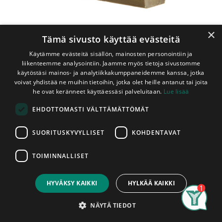
×
Tämä sivusto käyttää evästeitä
Käytämme evästeitä sisällön, mainosten personointiin ja
liikenteemme analysointiin. Jaamme myös tietoja sivustomme
käytöstäsi mainos- ja analytiikkakumppaneidemme kanssa, jotka
voivat yhdistää ne muihin tietoihin, jotka olet heille antanut tai joita
he ovat keränneet käyttäessäsi palveluitaan.
Lue lisää
Shop
Kestopuu Vihreä 48x148 mm A-Luokka
EHDOTTOMASTI VÄLTTÄMÄTTÖMÄT
Kestopuu Vihreä 48x148 mm A-
Luokka
SUORITUSKYVYLLISET
KOHDENTAVAT
Mitallistettu
TOIMINNALLISET
Price:
Add to Cart
4,65
€
Täysisärmäinen mitallistettu
HYVÄKSY KAIKKI
HYLKÄÄ KAIKKI
(karkeahöylätty) vihreäksi kyllästetty
lankku. Tämä tuotteen kyllästysluokka
Search
Category
Account
NÄYTÄ TIEDOT
on A.​