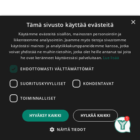
×
Tämä sivusto käyttää evästeitä
Käytämme evästeitä sisällön, mainosten personointiin ja
liikenteemme analysointiin. Jaamme myös tietoja sivustomme
käytöstäsi mainos- ja analytiikkakumppaneidemme kanssa, jotka
voivat yhdistää ne muihin tietoihin, jotka olet heille antanut tai joita
Shop
Sahatut kestopuut
he ovat keränneet käyttäessäsi palveluitaan.
Lue lisää
Kestopuu Vihreä 50x100/0 mm Vinosahattu AB-Luokka
EHDOTTOMASTI VÄLTTÄMÄTTÖMÄT
Kestopuu Vihreä 50x100/0 mm
Vinosahattu AB-Luokka
SUORITUSKYVYLLISET
KOHDENTAVAT
Täysisärmäinen vinosahattu sahapintainen vihreäksi
TOIMINNALLISET
kyllästetty lankku. Lankku on suorakulmaisen kolmion
Price:
Add to Cart
mallinen, jonka sivujen pituudet ovat 50mm ja 100mm.
2,55
€
Tämän tuotteen kyllästysluokka on AB. AB-luokan
HYVÄKSY KAIKKI
HYLKÄÄ KAIKKI
kestopuuta käytetään maan pinnan yläpuolisissa
Search
Category
puurakenteissa, esim. aitalaudoituksissa, pihakalusteissa,
Account
NÄYTÄ TIEDOT
terassilaudoituksissa ja ulkoverhouksissa. AB-luokan