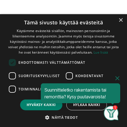
×
Tämä sivusto käyttää evästeitä
Käytämme evästeitä sisällön, mainosten personointiin ja
liikenteemme analysointiin. Jaamme myös tietoja sivustomme
käytöstäsi mainos- ja analytiikkakumppaneidemme kanssa, jotka
voivat yhdistää ne muihin tietoihin, jotka olet heille antanut tai joita
Shop
he ovat keränneet käyttäessäsi palveluitaan.
Lue lisää
Kestopuu Vihreä 50x50 mm Kolmiorima AB-Luokka
EHDOTTOMASTI VÄLTTÄMÄTTÖMÄT
Kestopuu Vihreä 50x50 mm
Kolmiorima AB-Luokka
SUORITUSKYVYLLISET
KOHDENTAVAT
Kolmiorima vihreäksi kyllästettynä. Tämä tuotteen
TOIMINNALLISET
Suunnitteletko rakentamista tai
kyllästysluokka on AB. Materiaalina tässä tuotteessa on
Price:
Add to Cart
remonttia? Kysy puutavaroista!
käytetty mäntyä. AB-luokan kestopuuta käytetään maan
1,45
€
pinnan yläpuolisissa puurakenteissa, esim.
HYVÄKSY KAIKKI
HYLKÄÄ KAIKKI
aitalaudoituksissa, pihakalusteissa, terassilaudoituksissa ja
Search
Category
ulkoverhouksissa. AB-luokan kestopuuta ei tule käyttää
Account
NÄYTÄ TIEDOT
rakenteissa, jotka ovat kosketuksessa maahan, veteen tai