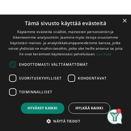
×
Tämä sivusto käyttää evästeitä
Käytämme evästeitä sisällön, mainosten personointiin ja
liikenteemme analysointiin. Jaamme myös tietoja sivustomme
käytöstäsi mainos- ja analytiikkakumppaneidemme kanssa, jotka
voivat yhdistää ne muihin tietoihin, jotka olet heille antanut tai joita
Shop
Kipsilevy 13x1200x2600 mm Erikoiskova
he ovat keränneet käyttäessäsi palveluitaan.
Lue lisää
Kipsilevy 13x1200x2600 mm
EHDOTTOMASTI VÄLTTÄMÄTTÖMÄT
Erikoiskova
SUORITUSKYVYLLISET
KOHDENTAVAT
LEK 13 Erikoiskova sisäverhouslevy soveltuu kaikkiin
sisäverhouksiin. Erikoiskova kipsilevy soveltuu myös
TOIMINNALLISET
laatoitettaviin märkätiloihin. Levyn ydin on
Price:
Add to Cart
lasikuituvahvisteista kipsiä ja pinta kartonkipäällysteinen.
25,50
€
Levyn pitkät sivut ovat kartonkipäällysteiset ja
HYVÄKSY KAIKKI
HYLKÄÄ KAIKKI
reunaohennetut. Levyn lyhyet sivut ovat suorareunaiset.
Search
Category
Levyn koko on 1,2m x 2,6m. Levyt myydään kappaleittain.
Account
NÄYTÄ TIEDOT
Asennettu tuote on hyväksytty tuote, levyissä ilmeneviin