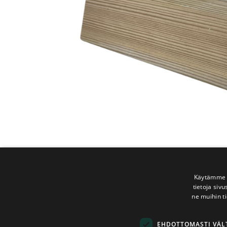
Käytämme e
tietoja siv
ne muihin ti
EHDOTTOMASTI VÄ