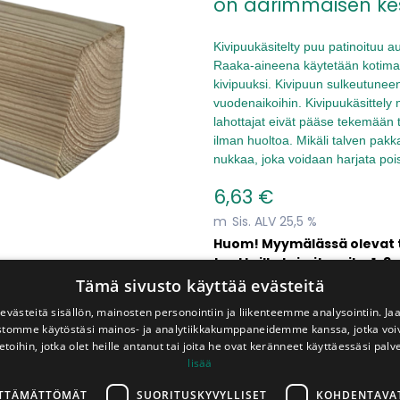
on äärimmäisen kes
Kivipuukäsitelty puu patinoituu au
Raaka-aineena käytetään kotimai
kivipuuksi. Kivipuun sulkeutuneen
vuodenaikoihin. Kivipuukäsittely
lahottajat eivät pääse tekemään 
ilman huoltoa. Mikäli talven pa
nukkaa, joka voidaan harjata poi
6,63
€
m
Sis. ALV 25,5 %
Huom! Myymälässä olevat tuo
tuotteilla toimitusaika 1-3 
Tämä sivusto käyttää evästeitä
västeitä sisällön, mainosten personointiin ja liikenteemme analysointiin. 
Pituus
Myynnissä
ustomme käytöstäsi mainos- ja analytiikkakumppaneidemme kanssa, jotka voi
Myymälä:
etoihin, jotka olet heille antanut tai joita he ovat keränneet käyttäessäsi palv
4,5 m
603.0 m (
134
kp
lisää
Varasto:
342.0 m (
76
kpl
LTTÄMÄTTÖMÄT
SUORITUSKYVYLLISET
KOHDENTAVA