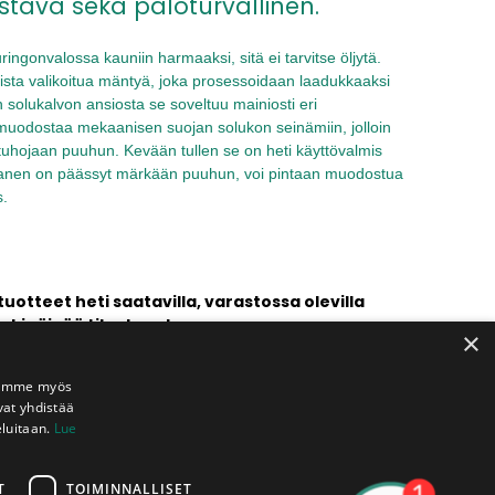
tävä sekä paloturvallinen.
ringonvalossa kauniin harmaaksi, sitä ei tarvitse öljytä.
sta valikoitua mäntyä, joka prosessoidaan laadukkaaksi
 solukalvon ansiosta se soveltuu mainiosti eri
 muodostaa mekaanisen suojan solukon seinämiin, jolloin
tuhojaan puuhun. Kevään tullen se on heti käyttövalmis
kkanen on päässyt märkään puuhun, voi pintaan muodostua
s.
tteet heti saatavilla, var​astossa olevilla
arkipäivää tilauksesta.
×
Jaamme myös
Kappaletta
Hinta/kpl
vat yhdistää
eluitaan.
Lue
l.)
29,84
€
.)
T
TOIMINNALLISET