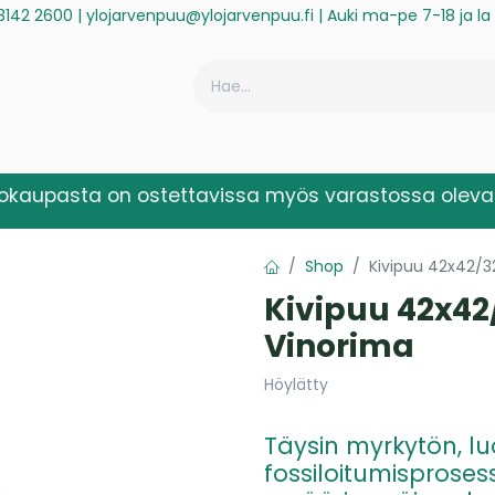
3142 2600
|
ylojarvenpuu@ylojarvenpuu.fi
| Auki ma-pe 7-18 ja l
ä
Historiikki
Reklamaatio
Rekisteröidy laskuasiakkaaksi
kokaupasta on ostettavissa myös varastossa olevat
Shop
Kivipuu 42x42/3
Kivipuu 42x42
Vinorima
Höylätty
Täysin myrkytön, 
fossiloitumisproses