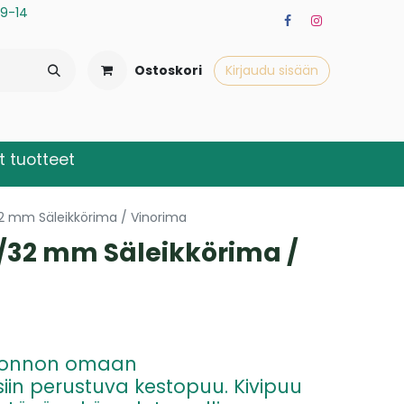
a 9-14
Ostoskori
Kirjaudu sisään
 tuotteet
2 mm Säleikkörima / Vinorima
/32 mm Säleikkörima /
luonnon omaan
siin perustuva kestopuu. Kivipuu