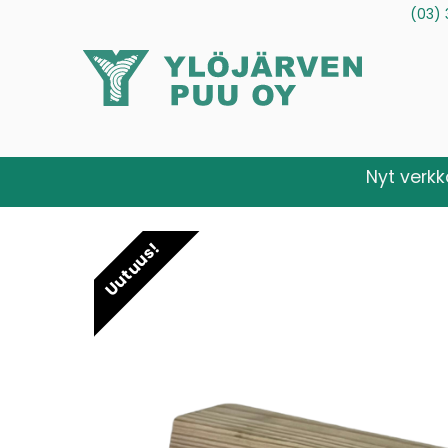
(03) 
Tuotteet
Palvelut
Tietoa meistä
Ota yhteytt
Nyt verk
Uutuus!