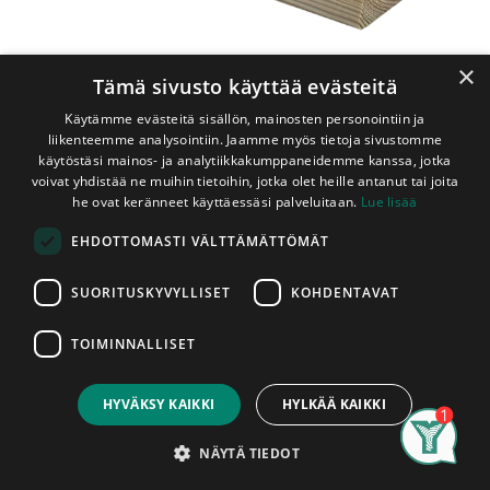
×
Tämä sivusto käyttää evästeitä
Käytämme evästeitä sisällön, mainosten personointiin ja
liikenteemme analysointiin. Jaamme myös tietoja sivustomme
käytöstäsi mainos- ja analytiikkakumppaneidemme kanssa, jotka
voivat yhdistää ne muihin tietoihin, jotka olet heille antanut tai joita
Shop
Kivipuu
he ovat keränneet käyttäessäsi palveluitaan.
Lue lisää
Kivipuu 42x42/32 mm Säleikkörima / Vinorima
EHDOTTOMASTI VÄLTTÄMÄTTÖMÄT
Kivipuu 42x42/32 mm
Säleikkörima / Vinorima
SUORITUSKYVYLLISET
KOHDENTAVAT
Höylätty
TOIMINNALLISET
Price:
Add to Cart
6,63
€
Täysin myrkytön, luonnon omaan
HYVÄKSY KAIKKI
HYLKÄÄ KAIKKI
fossiloitumisprosessiin perustuva
kestopuu. Kivipuu on äärimmäisen
Search
Category
Account
NÄYTÄ TIEDOT
kestävä sekä paloturvallinen.