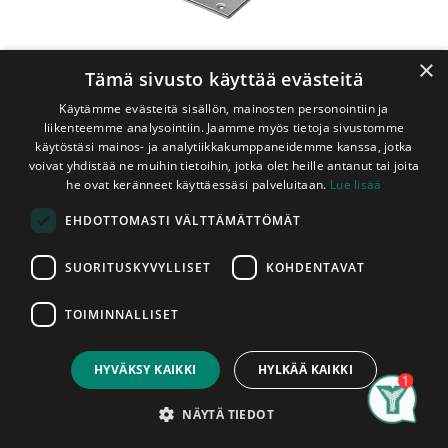
×
Tämä sivusto käyttää evästeitä
Käytämme evästeitä sisällön, mainosten personointiin ja
liikenteemme analysointiin. Jaamme myös tietoja sivustomme
käytöstäsi mainos- ja analytiikkakumppaneidemme kanssa, jotka
voivat yhdistää ne muihin tietoihin, jotka olet heille antanut tai joita
Shop
Kulmarauta 50x50x35 mm Wurth
he ovat keränneet käyttäessäsi palveluitaan.
Lue lisää
Kulmarauta 50x50x35 mm Wurth
EHDOTTOMASTI VÄLTTÄMÄTTÖMÄT
1,00
€
SUORITUSKYVYLLISET
KOHDENTAVAT
kpl
Sis. ALV 25,5 %
TOIMINNALLISET
Price:
Lisää koriin
Add to Cart
1,00
€
HYVÄKSY KAIKKI
HYLKÄÄ KAIKKI
Search
Category
Account
Jaa :
NÄYTÄ TIEDOT
​Palveluitamme