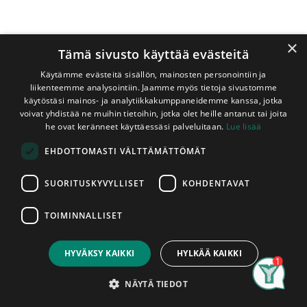
×
Tämä sivusto käyttää evästeitä
Käytämme evästeitä sisällön, mainosten personointiin ja
liikenteemme analysointiin. Jaamme myös tietoja sivustomme
käytöstäsi mainos- ja analytiikkakumppaneidemme kanssa, jotka
voivat yhdistää ne muihin tietoihin, jotka olet heille antanut tai joita
Shop
Kulmarauta 90x90x40 mm Spitec
he ovat keränneet käyttäessäsi palveluitaan.
Lue lisää
Kulmarauta 90x90x40 mm Spitec
EHDOTTOMASTI VÄLTTÄMÄTTÖMÄT
1,15
€
SUORITUSKYVYLLISET
KOHDENTAVAT
kpl
Sis. ALV 25,5 %
TOIMINNALLISET
Price:
Lisää koriin
Add to Cart
1,15
€
HYVÄKSY KAIKKI
HYLKÄÄ KAIKKI
Search
Category
Account
Jaa :
NÄYTÄ TIEDOT
​Palveluitamme