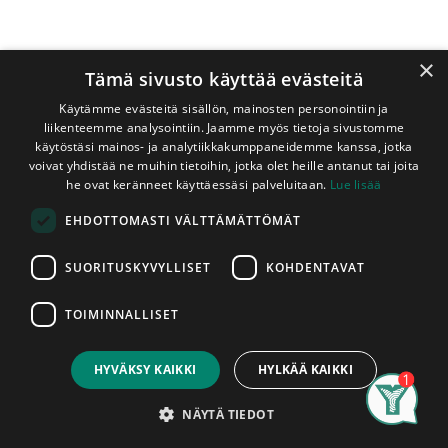
×
Tämä sivusto käyttää evästeitä
Käytämme evästeitä sisällön, mainosten personointiin ja
liikenteemme analysointiin. Jaamme myös tietoja sivustomme
käytöstäsi mainos- ja analytiikkakumppaneidemme kanssa, jotka
voivat yhdistää ne muihin tietoihin, jotka olet heille antanut tai joita
Shop
Kuusi 19x100 mm PL/VL
he ovat keränneet käyttäessäsi palveluitaan.
Lue lisää
Kuusi 19x100 mm PL/VL
EHDOTTOMASTI VÄLTTÄMÄTTÖMÄT
Sahapintainen
SUORITUSKYVYLLISET
KOHDENTAVAT
Vajaasärmäinen sahapintainen lauta. Tämän tuotteen
uuden laatuluokituksen mukainen laatuluokka on D. Tämä
TOIMINNALLISET
tuote on tarkoitettu pääasiassa piiloon jääviin rakenteisiin.
Price:
Add to Cart
Lautojen pituudet vaihtelevat varastotilanteen mukaan.
0,83
€
Ota yhteyttä myymäläämme varmistaaksesi saatavilla
HYVÄKSY KAIKKI
HYLKÄÄ KAIKKI
olevat pituudet. Laudat myydään kappaleittain. Asennettu
Search
Category
Account
tuote on hyväksytty tuote, Laudoissa ilmeneviin
NÄYTÄ TIEDOT
mahdollisiin tuotantovirheisiin voidaan vedota vain ennen