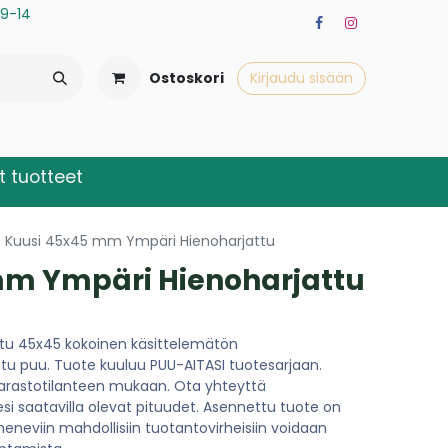
a 9-14
Ostoskori
Kirjaudu sisään
 tuotteet
Kuusi 45x45 mm Ympäri Hienoharjattu
mm Ympäri Hienoharjattu
tu 45x45 kokoinen käsittelemätön
ttu puu. Tuote kuuluu PUU-AITASI tuotesarjaan.
varastotilanteen mukaan. Ota yhteyttä
saatavilla olevat pituudet. Asennettu tuote on
meneviin mahdollisiin tuotantovirheisiin voidaan