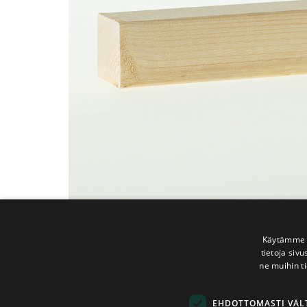
Käytämme e
tietoja siv
ne muihin ti
EHDOTTOMASTI VÄ