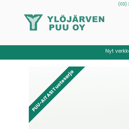
(03) 
Tuotteet
Palvelut
Tietoa meistä
Ota yhteytt
Nyt verk
PUU-AITASI Tuotesarja