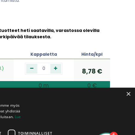
ntamista.
tteet heti saatavilla, var​astossa olevilla
arkipäivää tilauksesta.
Kappaletta
Hinta/kpl
.)
8,78
€
0
m
0
€
×
Jaamme myös
vat yhdistää
eluitaan.
Lue
T
TOIMINNALLISET