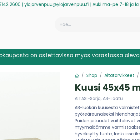
3142 2600
|
ylojarvenpuu@ylojarvenpuu.fi
| Auki ma-pe 7-18 ja l
ä
Historiikki
Reklamaatio
Rekisteröidy laskuasiakkaaksi
kokaupasta on ostettavissa myös varastossa olevat
Shop
Aitatarvikkeet
Kuusi 45x45 
AITASI-Sarja, AB-Laatu
AB-luokan kuusesta valmistet
pyöreäreunaiseksi hienoharja
Puiden pituudet vaihtelevat 
myymäläämme varmistaaksesi 
hyväksytty tuote, lankuissa il