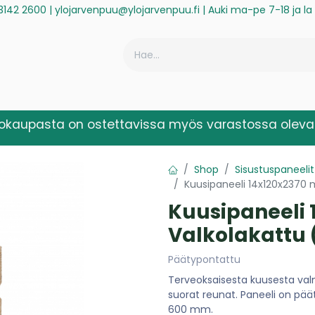
3142 2600
|
ylojarvenpuu@ylojarvenpuu.fi
| Auki ma-pe 7-18 ja l
ä
Historiikki
Reklamaatio
Rekisteröidy laskuasiakkaaksi
kokaupasta on ostettavissa myös varastossa olevat
Shop
Sisustuspaneelit
Kuusipaneeli 14x120x2370 
Kuusipaneeli
Valkolakattu 
Päätypontattu
Terveoksaisesta kuusesta valmi
suorat reunat. Paneeli on pä
600 mm.