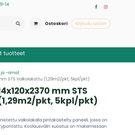
a 9-14
Ostoskori
Kirjaudu sisään
 tuotteet
 ja -rimat
mm STS Valkolakattu (1,29m2/pkt, 5kpl/pkt)
 14x120x2370 mm STS
(1,29m2/pkt, 5kpl/pkt)
stettu valkolakalla pintakäsitelty paneeli, jossa on
ätypontattu. Koolausvälin suositus on maksimissaan