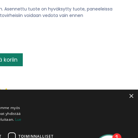
n. Asennettu tuote on hyväksytty tuote, paneeleissa
ntovirheisiin voidaan vedota vain ennen
ä koriin
×
Jaamme myös
vat yhdistää
Toimituksia
Katkonta
eluitaan.
Lue
kaikkialle
pisteet
tta
Suomeen
veloituksetta
käytössänne
T
TOIMINNALLISET