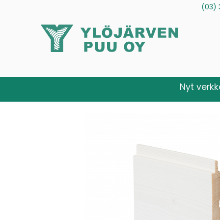
(03) 
Tuotteet
Palvelut
Tietoa meistä
Ota yhteytt
Nyt verk