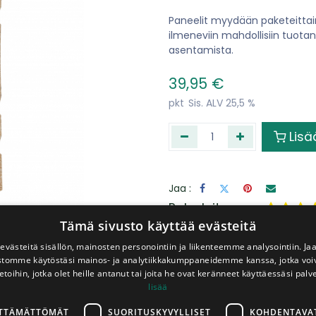
Paneelit myydään paketeittai
ilmeneviin mahdollisiin tuota
asentamista.
39,95
€
pkt
Sis. ALV 25,5 %
Lisä
Jaa :
​Palveluitamme
Tämä sivusto käyttää evästeitä
västeitä sisällön, mainosten personointiin ja liikenteemme analysointiin. 
ustomme käytöstäsi mainos- ja analytiikkakumppaneidemme kanssa, jotka voi
Levyt
Peräkärry
etoihin, jotka olet heille antanut tai joita he ovat keränneet käyttäessäsi palv
sahattuna
lainaan
haluttuihin
veloitukse
lisää
mittoihin
LTTÄMÄTTÖMÄT
SUORITUSKYVYLLISET
KOHDENTAVA