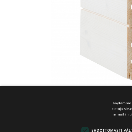
Käytämme e
tietoja siv
ne muihin ti
EHDOTTOMASTI VÄ