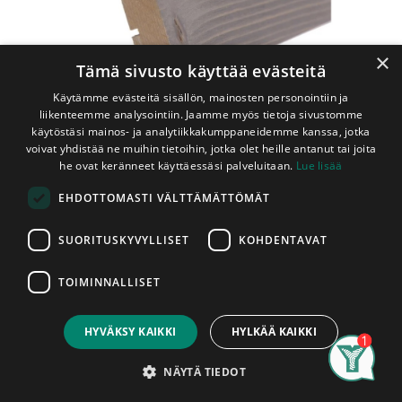
×
Tämä sivusto käyttää evästeitä
Käytämme evästeitä sisällön, mainosten personointiin ja
liikenteemme analysointiin. Jaamme myös tietoja sivustomme
käytöstäsi mainos- ja analytiikkakumppaneidemme kanssa, jotka
voivat yhdistää ne muihin tietoihin, jotka olet heille antanut tai joita
he ovat keränneet käyttäessäsi palveluitaan.
Lue lisää
Shop
EHDOTTOMASTI VÄLTTÄMÄTTÖMÄT
Kuusipaneeli 18x145x2370 mm STS Harjattu Kelo (1,55
m2/pkt, 5kpl/pkt)
SUORITUSKYVYLLISET
KOHDENTAVAT
Kuusipaneeli 18x145x2370 mm STS
Harjattu Kelo (1,55 m2/pkt,
TOIMINNALLISET
Price:
5kpl/pkt)
Add to Cart
82,90
€
Päätypontattu, piilonaulauspontti, saunasuojattu
HYVÄKSY KAIKKI
HYLKÄÄ KAIKKI
Search
Category
Account
NÄYTÄ TIEDOT
Kelon sävyisellä saunasuojalla käsitelty