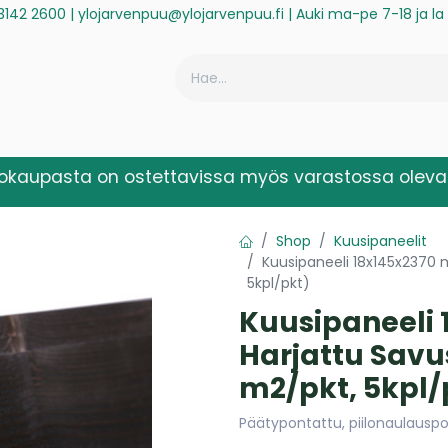
3142 2600
|
ylojarvenpuu@ylojarvenpuu.fi
| Auki ma-pe 7-18 ja l
ä
Historiikki
Reklamaatio
Rekisteröidy laskuasiakkaaksi
kokaupasta on ostettavissa myös varastossa olevat
Shop
Kuusipaneelit
Kuusipaneeli 18x145x2370 
5kpl/pkt)
Kuusipaneeli
Harjattu Savu
m2/pkt, 5kpl/
Päätypontattu, piilonaulauspo