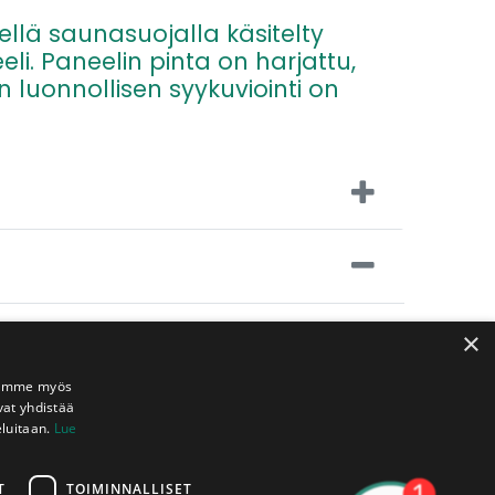
llä saunasuojalla käsitelty
li. Paneelin pinta on harjattu,
 luonnollisen syykuviointi on
tilojen kattoihin.
×
Jaamme myös
vat yhdistää
eluitaan.
Lue
ä koriin
T
TOIMINNALLISET