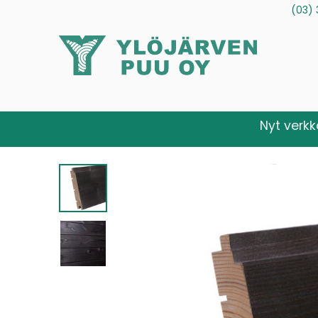
(03) 
Tuotteet
Palvelut
Tietoa meistä
Ota yhteytt
Nyt verk