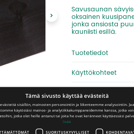
Savusaunan sävyise
oksainen kuusipanee
jonka ansiosta puun
kauniisti esillä.
Tuotetiedot
Käyttökohteet
Soveltuu saunaan ja kosteiden 
Tämä sivusto käyttää evästeitä
82,90
€
västeitä sisällön, mainosten personointiin ja liikenteemme analysointiin. 
ustomme käytöstäsi mainos- ja analytiikkakumppaneidemme kanssa, jotka voi
pkt
Sis. ALV 25,5 %
etoihin, jotka olet heille antanut tai joita he ovat keränneet käyttäessäsi palv
lisää
Lisä
LTTÄMÄTTÖMÄT
SUORITUSKYVYLLISET
KOHDENTAVA