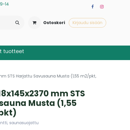
a 9-14
Ostoskori
Kirjaudu sisään
 tuotteet
mm STS Harjattu Savusauna Musta (1,55 m2/pkt,
 18x145x2370 mm STS
sauna Musta (1,55
pkt)
ntti, saunasuojattu