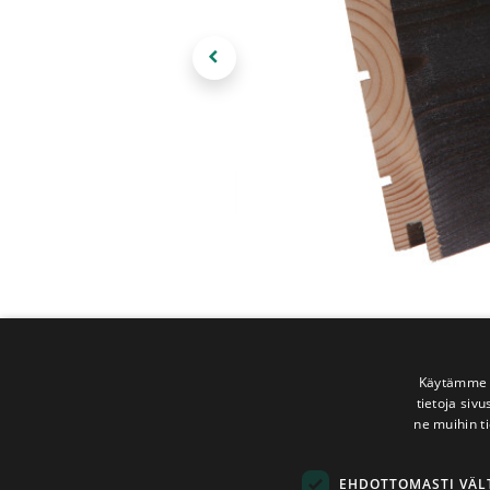
Käytämme e
tietoja siv
ne muihin ti
EHDOTTOMASTI VÄ