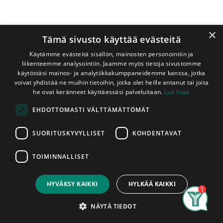
×
Tämä sivusto käyttää evästeitä
Käytämme evästeitä sisällön, mainosten personointiin ja
liikenteemme analysointiin. Jaamme myös tietoja sivustomme
käytöstäsi mainos- ja analytiikkakumppaneidemme kanssa, jotka
voivat yhdistää ne muihin tietoihin, jotka olet heille antanut tai joita
Shop
Lämpökäsitelty Haapa 68x68x2400 mm SHP
he ovat keränneet käyttäessäsi palveluitaan.
Lue lisää
Lämpökäsitelty Haapa
EHDOTTOMASTI VÄLTTÄMÄTTÖMÄT
68x68x2400 mm SHP
SUORITUSKYVYLLISET
KOHDENTAVAT
Liimarakenne
Lämpökäsitelty tolppa, jonka raaka-aineena on
TOIMINNALLISET
Price:
liimarakenteinen A-laatuluokan haapa. Tolpat myydään
Add to Cart
58,70
€
kappaleittain. Asennettu tuote on hyväksytty tuote,
HYVÄKSY KAIKKI
HYLKÄÄ KAIKKI
tuotteissa ilmeneviin mahdollisiin tuotantovirheisiin voidaan
vedota vain ennen asentamista.
Search
Category
Account
NÄYTÄ TIEDOT
58,70
€