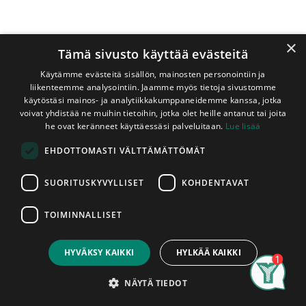
×
Tämä sivusto käyttää evästeitä
Käytämme evästeitä sisällön, mainosten personointiin ja
liikenteemme analysointiin. Jaamme myös tietoja sivustomme
käytöstäsi mainos- ja analytiikkakumppaneidemme kanssa, jotka
voivat yhdistää ne muihin tietoihin, jotka olet heille antanut tai joita
Shop
Lämpökäsitelty Haapapaneeli 15x90 mm STP
he ovat keränneet käyttäessäsi palveluitaan.
Lue lisää
Lämpökäsitelty Haapapaneeli
EHDOTTOMASTI VÄLTTÄMÄTTÖMÄT
15x90 mm STP
SUORITUSKYVYLLISET
KOHDENTAVAT
A-Laatu
TOIMINNALLISET
Price:
Karavan STP 15x90 -sisäverhouspaneeli
Add to Cart
6,60
€
on klassisen tyylikäs ja kestävä ratkaisu
HYVÄKSY KAIKKI
HYLKÄÄ KAIKKI
sisätilojen verhoukseen. Paneeli sopii niin
Search
Category
hillityn harmoniseen kuin lämpimän
Account
NÄYTÄ TIEDOT
kodikkaaseen tai särmikkään