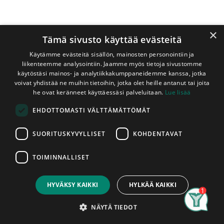
×
Tämä sivusto käyttää evästeitä
Käytämme evästeitä sisällön, mainosten personointiin ja
liikenteemme analysointiin. Jaamme myös tietoja sivustomme
käytöstäsi mainos- ja analytiikkakumppaneidemme kanssa, jotka
voivat yhdistää ne muihin tietoihin, jotka olet heille antanut tai joita
Shop
he ovat keränneet käyttäessäsi palveluitaan.
Lue lisää
Lattialauta Mänty 28x95x5100 mm Varastokuiva
EHDOTTOMASTI VÄLTTÄMÄTTÖMÄT
(1,73m2/pkt, 4kpl/pkt)
Lattialauta Mänty 28x95x5100 mm
SUORITUSKYVYLLISET
KOHDENTAVAT
Varastokuiva (1,73m2/pkt,
4kpl/pkt)
TOIMINNALLISET
Price:
Add to Cart
55,08
€
18 %, päätypontattu
HYVÄKSY KAIKKI
HYLKÄÄ KAIKKI
Oksamännystä valmistettu
Search
Category
Account
NÄYTÄ TIEDOT
käsittelemätön lattialauta päätypontilla