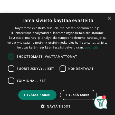
×
Tämä sivusto käyttää evästeitä
Käytämme evästeitä sisällön, mainosten personointiin ja
liikenteemme analysointiin. Jaamme myös tietoja sivustomme
käytöstäsi mainos- ja analytiikkakumppaneidemme kanssa, jotka
voivat yhdistää ne muihin tietoihin, jotka olet heille antanut tai joita
Shop
Laudelauta Haapa 28x120 mm SHP
he ovat keränneet käyttäessäsi palveluitaan.
Lue lisää
Laudelauta Haapa 28x120 mm SHP
EHDOTTOMASTI VÄLTTÄMÄTTÖMÄT
A-Laatu
SUORITUSKYVYLLISET
KOHDENTAVAT
Käsittelemätön laudelauta, jonka raaka-aineena on A-
laatuluokan haapa. Lautojen pituudet vaihtelevat
TOIMINNALLISET
varastotilanteen mukaan. Ota yhteyttä myymäläämme
Price:
Add to Cart
varmistaaksesi saatavilla olevat pituudet. Laudat myydään
13,25
€
kappaleittain. Asennettu tuote on hyväksytty tuote,
HYVÄKSY KAIKKI
HYLKÄÄ KAIKKI
tuotteissa ilmeneviin mahdollisiin tuotantovirheisiin voidaan
Search
Category
Account
vedota vain ennen asentamista.
NÄYTÄ TIEDOT