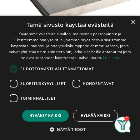
×
Tämä sivusto käyttää evästeitä
Käytämme evästeitä sisällön, mainosten personointiin ja
liikenteemme analysointiin. Jaamme myös tietoja sivustomme
käytöstäsi mainos- ja analytiikkakumppaneidemme kanssa, jotka
voivat yhdistää ne muihin tietoihin, jotka olet heille antanut tai joita
he ovat keränneet käyttäessäsi palveluitaan.
Lue lisää
Shop
Laudelauta Kuusi 32x295x2350 mm Harmaa
EHDOTTOMASTI VÄLTTÄMÄTTÖMÄT
Laudelauta Kuusi 32x295x2350
mm Harmaa
SUORITUSKYVYLLISET
KOHDENTAVAT
Liimarakenne
TOIMINNALLISET
Price:
Harmaalla saunasuojalla käsitelty liimarakenteinen leveä
Add to Cart
54,70
€
kuusilaude. Etureunapuuksi näille on tarkoitettu 32x125
HYVÄKSY KAIKKI
HYLKÄÄ KAIKKI
etureunapuut. Laudat myydään kappaleittain. Asennettu
tuote on hyväksytty tuote, tuotteissa ilmeneviin
Search
Category
Account
mahdollisiin tuotantovirheisiin voidaan vedota vain ennen
NÄYTÄ TIEDOT
niiden asentamista.