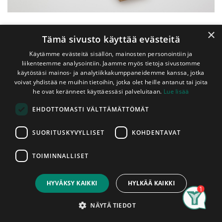
×
Tämä sivusto käyttää evästeitä
Käytämme evästeitä sisällön, mainosten personointiin ja
liikenteemme analysointiin. Jaamme myös tietoja sivustomme
käytöstäsi mainos- ja analytiikkakumppaneidemme kanssa, jotka
voivat yhdistää ne muihin tietoihin, jotka olet heille antanut tai joita
he ovat keränneet käyttäessäsi palveluitaan.
Lue lisää
Shop
EHDOTTOMASTI VÄLTTÄMÄTTÖMÄT
Laudelauta Lämpökäsitelty Haapa 28x40 mm SHP
Laudelauta Lämpökäsitelty
SUORITUSKYVYLLISET
KOHDENTAVAT
Haapa 28x40 mm SHP
TOIMINNALLISET
A-Laatu
Price:
Add to Cart
7,40
€
Lämpökäsitelty lauderima, jonka raaka-aineena on A-
HYVÄKSY KAIKKI
HYLKÄÄ KAIKKI
laatuluokan haapa. Rimojen pituudet vaihtelevat
varastotilanteen mukaan. Rimat myydään kappaleittain.
Search
Category
Account
Asennettu tuote on hyväksytty tuote, tuotteissa ilmeneviin
NÄYTÄ TIEDOT
mahdollisiin tuotantovirheisiin voidaan vedota vain ennen