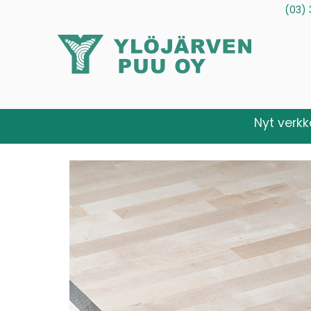
(03) 
Tuotteet
Palvelut
Tietoa meistä
Ota yhteytt
Nyt verk