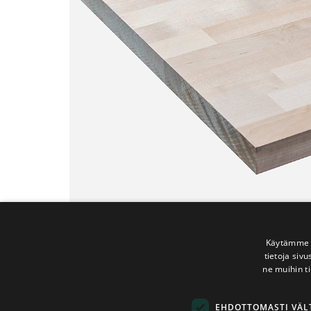
Käytämme e
tietoja siv
ne muihin ti
EHDOTTOMASTI VÄ