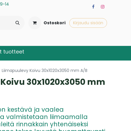
a 9-14
Ostoskori
Kirjaudu sisään
 tuotteet
Liimapuulevy Koivu 30x1020x3050 mm A/B
 Koivu 30x1020x3050 mm
on kestävä ja vaalea
oka valmistetaan liimaamalla
eitä rinnakkain yhtenäiseksi