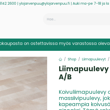
3142 2600
|
ylojarvenpuu@ylojarvenpuu.fi
| Auki ma-pe 7-18 ja l
ä
Historiikki
Reklamaatio
Rekisteröidy laskuasiakkaaksi
kokaupasta on ostettavissa myös varastossa olevat
Shop
Liimapuulevyt
Liimapuulevy
A/B
Koivuliimapuulevy 
massiivipuulevy, j
kapeampia koivusäl