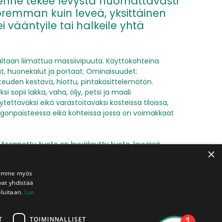
enne tekee levystä huomattavasti
emman kuin leveä, yksittäinen
ei vääntyile tai halkeile yhtä
ltaan liimattua massiivipuuta. Käyttökohteina
dät, huonekalut ja portaat. Ominaisuudet:
teuden kestävä, hiottu, pintakäsittelemätön.
i sopii lakka, vaha, öljy, petsi ja maali
ytettäväksi eikä varastoitavaksi kosteissa tiloissa,
ngonpaisteessa eikä kohteissa jossa on voimakkaat
Asennettu tuote on hyväksytty tuote, levyissä
×
ntovirheisiin voidaan vedota vain ennen niiden
Jaamme myös
vat yhdistää
eluitaan.
Lue
T
TOIMINNALLISET