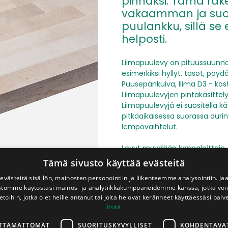
pinnaksi. Tämä rak
vakaamman ja suor
puulankku, sillä se 
helposti.
Liimapuulevy on pituussuunna
esimerkiksi hyllyt, tasot, pöy
Puusepänkuiva, liima D3 - kos
Liimapuulevyjen pintakäsittelyks
Liimapuulevyjä ei suositella kä
pitkäaikaisessa suorassa auri
lämpövaihtelut.
Levyt myydään kappaleittain. 
ilmeneviin mahdollisiin tuota
Tämä sivusto käyttää evästeitä
asentamista.
västeitä sisällön, mainosten personointiin ja liikenteemme analysointiin. 
ustomme käytöstäsi mainos- ja analytiikkakumppaneidemme kanssa, jotka voi
430,00
€
etoihin, jotka olet heille antanut tai joita he ovat keränneet käyttäessäsi palv
lisää
kpl
Sis. ALV 25,5 %
LTTÄMÄTTÖMÄT
SUORITUSKYVYLLISET
KOHDENTAVA