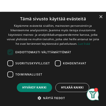
×
Tämä sivusto käyttää evästeitä
Käytämme evästeitä sisällön, mainosten personointiin ja
liikenteemme analysointiin. Jaamme myös tietoja sivustomme
käytöstäsi mainos- ja analytiikkakumppaneidemme kanssa, jotka
voivat yhdistää ne muihin tietoihin, jotka olet heille antanut tai joita
Shop
Liimapuulevyt
he ovat keränneet käyttäessäsi palveluitaan.
Lue lisää
Liimapuulevy Mänty 40x300x3000 mm A/B
EHDOTTOMASTI VÄLTTÄMÄTTÖMÄT
Liimapuulevy Mänty 40x300x3000
mm A/B
SUORITUSKYVYLLISET
KOHDENTAVAT
TOIMINNALLISET
Mäntyliimapuulevy on vaalea,
Price:
Add to Cart
83,40
€
perinteinen ja kustannustehokas
HYVÄKSY KAIKKI
HYLKÄÄ KAIKKI
massiivipuulevy, joka valmistetaan
liimaamalla mäntysäleitä rinnakkain. Se
Search
Category
Account
NÄYTÄ TIEDOT
on pehmeämpää kuin tammi tai koivu,