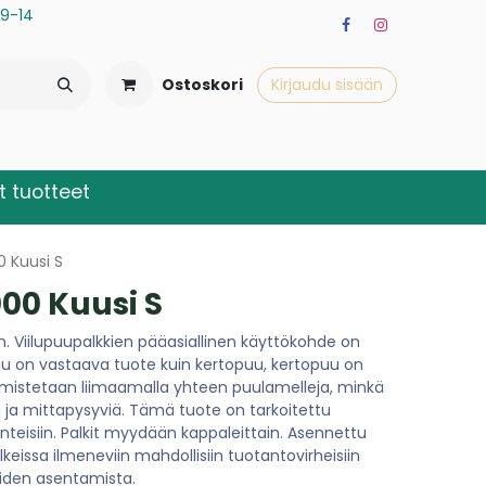
a 9-14
Ostoskori
Kirjaudu sisään
 tuotteet
 Kuusi S
00 Kuusi S
m. Viilupuupalkkien pääasiallinen käyttökohde on
puu on vastaava tuote kuin kertopuu, kertopuu on
almistetaan liimaamalla yhteen puulamelleja, minkä
a ja mittapysyviä. Tämä tuote on tarkoitettu
enteisiin. Palkit myydään kappaleittain. Asennettu
keissa ilmeneviin mahdollisiin tuotantovirheisiin
iden asentamista.