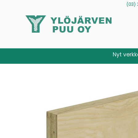
(03) 
Tuotteet
Palvelut
Tietoa meistä
Ota yhteytt
Nyt verk