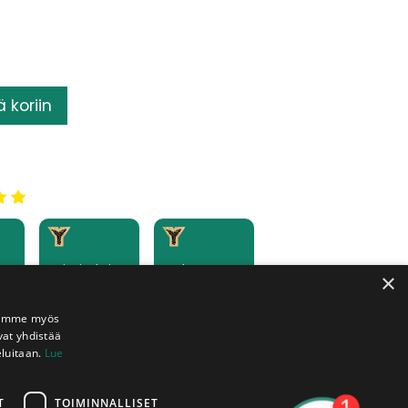
ä koriin
Toimituksia
Katkonta
×
kaikkialle
pisteet
tta
Suomeen
veloituksetta
käytössänne
Jaamme myös
vat yhdistää
eluitaan.
Lue
T
TOIMINNALLISET