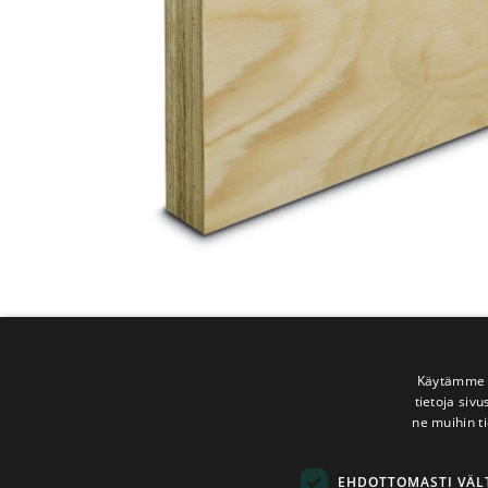
Käytämme e
tietoja siv
ne muihin ti
EHDOTTOMASTI VÄ