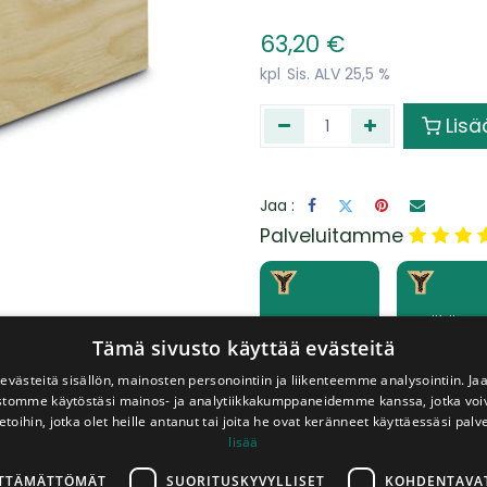
63,20
€
kpl
Sis. ALV 25,5 %
Lisä
Jaa :
​Palveluitamme
Levyt
Peräkärry
sahattuna
lainaan
Tämä sivusto käyttää evästeitä
haluttuihin
veloitukse
mittoihin
västeitä sisällön, mainosten personointiin ja liikenteemme analysointiin. 
ustomme käytöstäsi mainos- ja analytiikkakumppaneidemme kanssa, jotka voi
etoihin, jotka olet heille antanut tai joita he ovat keränneet käyttäessäsi palv
lisää
LTTÄMÄTTÖMÄT
SUORITUSKYVYLLISET
KOHDENTAVA