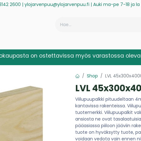
3142 2600
|
ylojarvenpuu@ylojarvenpuu.fi
| Auki ma-pe 7-18 ja l
ä
Historiikki
Reklamaatio
Rekisteröidy laskuasiakkaaksi
kokaupasta on ostettavissa myös varastossa olevat
Shop
LVL 45x300x4000
LVL 45x300x40
Viilupuupalkki pituudeltaan 4
kantavissa rakenteissa. Viilu
tuotemerkki. Viilupuupalkit v
ansiosta ne ovat tasalaatuisi
pääasiassa piiloon jääviin rak
tuote on hyväksytty tuote, pal
voidaan vedota vain ennen ni