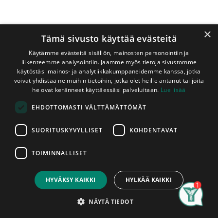
×
Tämä sivusto käyttää evästeitä
Käytämme evästeitä sisällön, mainosten personointiin ja
liikenteemme analysointiin. Jaamme myös tietoja sivustomme
käytöstäsi mainos- ja analytiikkakumppaneidemme kanssa, jotka
voivat yhdistää ne muihin tietoihin, jotka olet heille antanut tai joita
Shop
Mänty/Kuusi 150x150 mm ST
he ovat keränneet käyttäessäsi palveluitaan.
Lue lisää
Mänty/Kuusi 150x150 mm ST
EHDOTTOMASTI VÄLTTÄMÄTTÖMÄT
Sahapintainen
SUORITUSKYVYLLISET
KOHDENTAVAT
Täysisärmäinen sahapintainen piiru. Tämän tuotteen
uuden laatuluokituksen mukainen laatuluokka on AB. Tämä
TOIMINNALLISET
tuote on tarkoitettu pääasiassa piiloon jääviin rakenteisiin.
Price:
Add to Cart
Piirujen pituudet vaihtelevat varastotilanteen mukaan. Ota
17,20
€
yhteyttä myymäläämme varmistaaksesi saatavilla olevat
HYVÄKSY KAIKKI
HYLKÄÄ KAIKKI
pituudet. Piirut myydään kappaleittain. Asennettu tuote on
Search
Category
Account
hyväksytty tuote, Piiruissa ilmeneviin mahdollisiin
NÄYTÄ TIEDOT
tuotantovirheisiin voidaan vedota vain ennen niiden