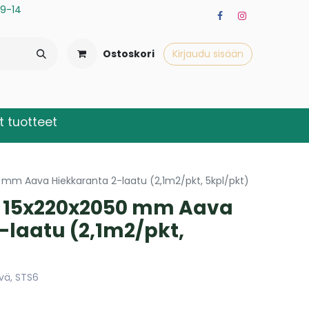
a 9-14
Ostoskori
Kirjaudu sisään
 tuotteet
mm Aava Hiekkaranta 2-laatu (2,1m2/pkt, 5kpl/pkt)
 15x220x2050 mm Aava
-laatu (2,1m2/pkt,
ävä, STS6