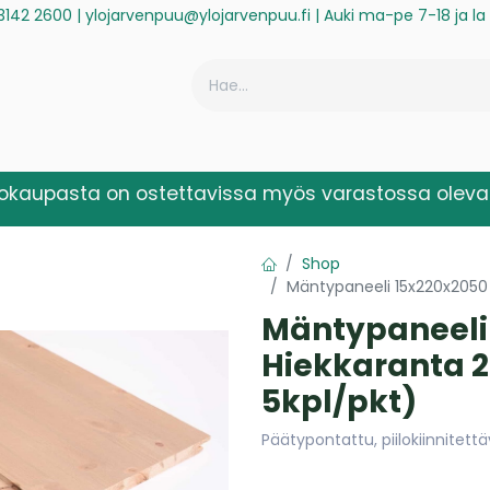
3142 2600
|
ylojarvenpuu@ylojarvenpuu.fi
| Auki ma-pe 7-18 ja l
ä
Historiikki
Reklamaatio
Rekisteröidy laskuasiakkaaksi
kokaupasta on ostettavissa myös varastossa olevat
Shop
Mäntypaneeli 15x220x2050 
Mäntypaneeli
Hiekkaranta 2
5kpl/pkt)
Päätypontattu, piilokiinnitett