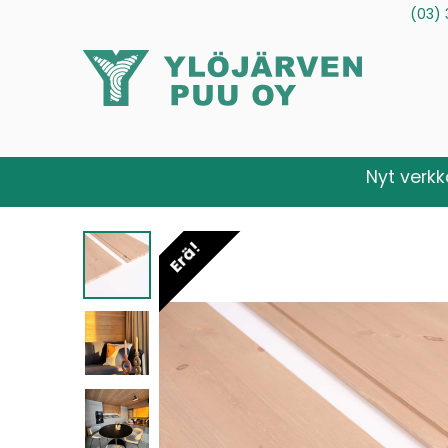
(03) 
Tuotteet
Palvelut
Tietoa meistä
Ota yhteytt
Nyt verk
Erä!