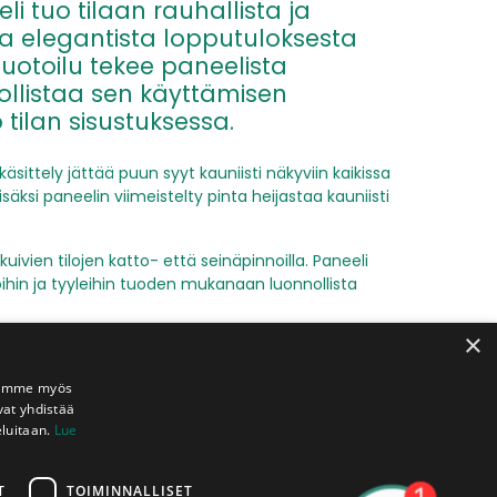
i tuo tilaan rauhallista ja
aa elegantista lopputuloksesta
uotoilu tekee paneelista
ollistaa sen käyttämisen
tilan sisustuksessa.​
sittely jättää puun syyt kauniisti näkyviin kaikissa
säksi paneelin viimeistelty pinta heijastaa kauniisti
uivien tilojen katto- että seinäpinnoilla. Paneeli
iloihin ja tyyleihin tuoden mukanaan luonnollista
×
n paneeleissa liittyy oksiin (lohkeamat, reiät),
laadun tuotteissa myös muut virheet mahdollisia.
Jaamme myös
 2-laadun tuotteilla ei ole vaihto- eikä
vat yhdistää
eluitaan.
Lue
T
TOIMINNALLISET