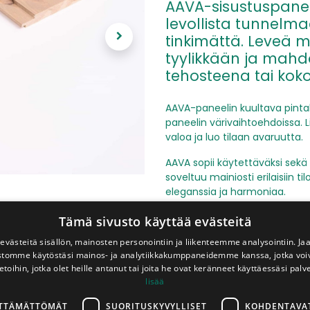
AAVA-sisustuspaneel
levollista tunnelm
tinkimättä. Leveä m
tyylikkään ja mahd
tehosteena tai koko 
AAVA-paneelin kuultava pintakä
paneelin värivaihtoehdoissa. Li
valoa ja luo tilaan avaruutta.
AAVA sopii käytettäväksi sekä k
soveltuu mainiosti erilaisiin t
eleganssia ja harmoniaa.
Tyypillisimmät virheet II-laadu
Tämä sivusto käyttää evästeitä
pontteihin ja sävyeroihin. II-
västeitä sisällön, mainosten personointiin ja liikenteemme analysointiin. 
Paneelit myydään paketeittain.
ustomme käytöstäsi mainos- ja analytiikkakumppaneidemme kanssa, jotka voi
palautusoikeutta.
etoihin, jotka olet heille antanut tai joita he ovat keränneet käyttäessäsi palv
lisää
Väri: Hiekkaranta
Hyötyleveys: 205 mm
LTTÄMÄTTÖMÄT
SUORITUSKYVYLLISET
KOHDENTAVA