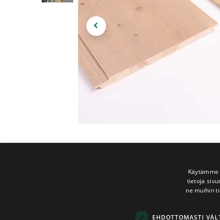
Käytämme e
tietoja siv
ne muihin ti
EHDOTTOMASTI VÄ