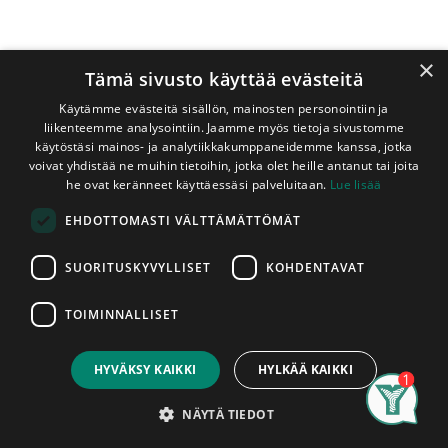
×
Tämä sivusto käyttää evästeitä
Käytämme evästeitä sisällön, mainosten personointiin ja
liikenteemme analysointiin. Jaamme myös tietoja sivustomme
käytöstäsi mainos- ja analytiikkakumppaneidemme kanssa, jotka
voivat yhdistää ne muihin tietoihin, jotka olet heille antanut tai joita
Shop
Tammi
he ovat keränneet käyttäessäsi palveluitaan.
Lue lisää
Peitelista Aito Tammi 9x120 mm Lakattu
EHDOTTOMASTI VÄLTTÄMÄTTÖMÄT
Peitelista Aito Tammi 9x120 mm
Lakattu
SUORITUSKYVYLLISET
KOHDENTAVAT
Aidosta tammesta valmistettu lakattu peitelista. Tämä
TOIMINNALLISET
9mm paksu lista soveltuu erityisesti kynnysten tekemiseen
Price:
Add to Cart
kohteisiin, joihin ei sovi valmiit moduulimitoitetut kynnykset.
15,95
€
Listojen pituudet vaihtelevat varastotilanteen mukaan.
HYVÄKSY KAIKKI
HYLKÄÄ KAIKKI
Listat myydään kappaleittain. Asennettu tuote on
Search
Category
hyväksytty tuote, laudoissa ilmeneviin mahdollisiin
Account
NÄYTÄ TIEDOT
tuotantovirheisiin voidaan vedota vain ennen asentamista.