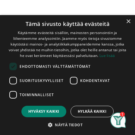
×
Tämä sivusto käyttää evästeitä
Käytämme evästeitä sisällön, mainosten personointiin ja
liikenteemme analysointiin. Jaamme myös tietoja sivustomme
käytöstäsi mainos- ja analytiikkakumppaneidemme kanssa, jotka
voivat yhdistää ne muihin tietoihin, jotka olet heille antanut tai joita
Shop
Tervaleppä
he ovat keränneet käyttäessäsi palveluitaan.
Lue lisää
Peitelista Tervaleppä 12x42x2400 mm
EHDOTTOMASTI VÄLTTÄMÄTTÖMÄT
Peitelista Tervaleppä 12x42x2400
mm
SUORITUSKYVYLLISET
KOHDENTAVAT
Punertava peitelista. Listan raaka-aineena A-laatuluokan
TOIMINNALLISET
tervaleppä. Soveltuu saunaan ja kosteisiin tiloihin. Listojen
Price:
Add to Cart
pituudet vaihtelevat varastotilanteen mukaan. Ota
11,35
€
yhteyttä myymäläämme varmistaaksesi saatavilla olevat
HYVÄKSY KAIKKI
HYLKÄÄ KAIKKI
pituudet. Listat myydään kappaleittain. Asennettu tuote on
Search
Category
hyväksytty tuote, tuotteissa ilmeneviin mahdollisiin
Account
NÄYTÄ TIEDOT
tuotantovirheisiin voidaan vedota vain ennen niiden