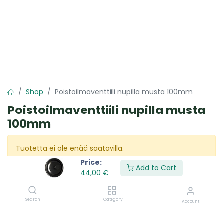
Shop
Poistoilmaventtiili nupilla musta 100mm
Poistoilmaventtiili nupilla musta
100mm
Tuotetta ei ole enää saatavilla.
Price:
Add to Cart
44,00
€
Jaa :
​Palveluitamme
Search
Category
Account