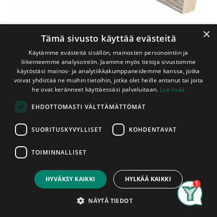
×
Tämä sivusto käyttää evästeitä
Käytämme evästeitä sisällön, mainosten personointiin ja
liikenteemme analysointiin. Jaamme myös tietoja sivustomme
käytöstäsi mainos- ja analytiikkakumppaneidemme kanssa, jotka
voivat yhdistää ne muihin tietoihin, jotka olet heille antanut tai joita
Shop
he ovat keränneet käyttäessäsi palveluitaan.
Lue lisää
Jalkalista MDF 12x58x2440 mm Koriste Valkotammi
EHDOTTOMASTI VÄLTTÄMÄTTÖMÄT
Jalkalista MDF 12x58x2440 mm
Koriste Valkotammi
SUORITUSKYVYLLISET
KOHDENTAVAT
MDF:stä (puristemassasta) valmistettu valkotammea
TOIMINNALLISET
jäljittelevä koristeellinen jalkalista. MDF:stä valmistetut listat
Price:
Add to Cart
ovat tasalaatuisia, eivät vääntyile. Lisäksi MDF-listat
7,00
€
soveltuvat erityisesti kolhualttiisiin paikkoihin, koska MDF –
HYVÄKSY KAIKKI
HYLKÄÄ KAIKKI
raaka-aine on kovempaa kuin puu ja kestää siten
Search
Category
paremmin iskuja. MDF:stä valmistetut tuotteet eivät sovellu
Account
NÄYTÄ TIEDOT
kosteisiin tiloihin (esim. pesutiloihin) tai talvet kylmillään