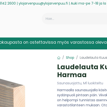
3142 2600
|
ylojarvenpuu@ylojarvenpuu.fi
| Auki ma-pe 7-18 ja l
ä
Historiikki
Reklamaatio
Rekisteröidy laskuasiakkaaksi
kokaupasta on ostettavissa myös varastossa olevat
Shop
Laudelauta Kuu
Laudelauta K
Harmaa
Saunasuojattu, M1 luokiteltu
Harmaalla saunasuojalla käsit
sydänpuoli pintaan päin. Viiva
on helpompi tunnistaa asenne
varastotilanteen mukaan. Ot