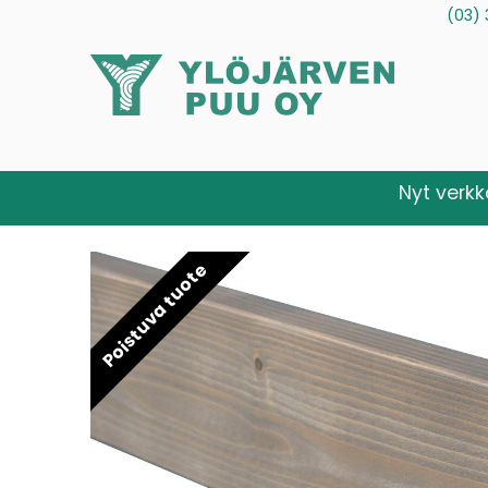
(03) 
Tuotteet
Palvelut
Tietoa meistä
Ota yhteytt
Nyt verk
Poistuva tuote