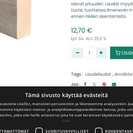
olevat pituudet. Laudat myyd
tuote, tuotteissa ilmeneviin m
ennen niiden asentamista.
12,70
€
kpl
Sis. ALV 25,5 %
Lisä
Tags :
Laudelaudat
,
Arvolista
Jaa :
​Palveluitamme
Tämä sivusto käyttää evästeitä
västeitä sisällön, mainosten personointiin ja liikenteemme analysointiin. 
ustomme käytöstäsi mainos- ja analytiikkakumppaneidemme kanssa, jotka voi
etoihin, jotka olet heille antanut tai joita he ovat keränneet käyttäessäsi palv
Levyt
Peräkärry
sahattuna
lainaan
lisää
haluttuihin
veloitukse
mittoihin
LTTÄMÄTTÖMÄT
SUORITUSKYVYLLISET
KOHDENTAVA