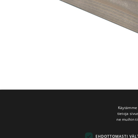
Käytämme e
tietoja siv
ne muihin ti
EHDOTTOMASTI VÄ