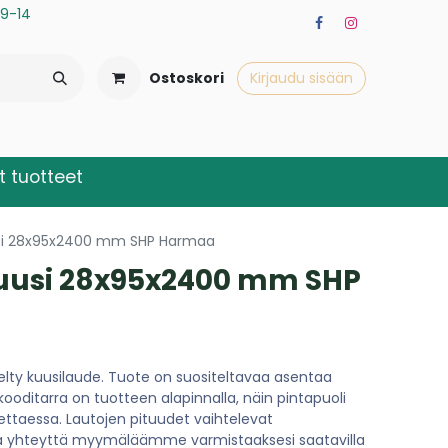
a 9-14
Ostoskori
Kirjaudu sisään
 tuotteet
si 28x95x2400 mm SHP Harmaa
uusi 28x95x2400 mm SHP
elty kuusilaude. Tuote on suositeltavaa asentaa
kooditarra on tuotteen alapinnalla, näin pintapuoli
ttaessa. Lautojen pituudet vaihtelevat
a yhteyttä myymäläämme varmistaaksesi saatavilla