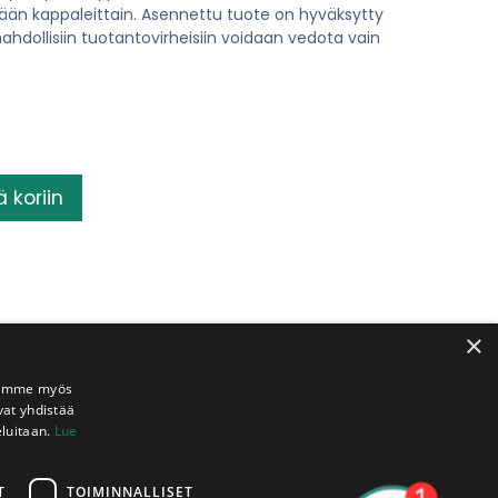
ään kappaleittain. Asennettu tuote on hyväksytty
ahdollisiin tuotantovirheisiin voidaan vedota vain
ä koriin
×
Jaamme myös
vat yhdistää
eluitaan.
Lue
Toimituksia
Katkonta
kaikkialle
pisteet
tta
Suomeen
veloituksetta
käytössänne
T
TOIMINNALLISET