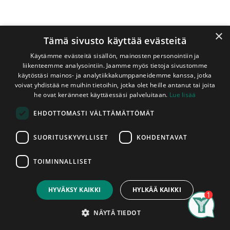
×
Tämä sivusto käyttää evästeitä
Käytämme evästeitä sisällön, mainosten personointiin ja
liikenteemme analysointiin. Jaamme myös tietoja sivustomme
käytöstäsi mainos- ja analytiikkakumppaneidemme kanssa, jotka
voivat yhdistää ne muihin tietoihin, jotka olet heille antanut tai joita
Shop
Puuruuvi 5x50 mm 100 kpl/ltk
he ovat keränneet käyttäessäsi palveluitaan.
Lue lisää
Puuruuvi 5x50 mm 100 kpl/ltk
EHDOTTOMASTI VÄLTTÄMÄTTÖMÄT
7,00
€
SUORITUSKYVYLLISET
KOHDENTAVAT
ltk
Sis. ALV 25,5 %
TOIMINNALLISET
Price:
Lisää koriin
Add to Cart
7,00
€
HYVÄKSY KAIKKI
HYLKÄÄ KAIKKI
Search
Category
Account
Jaa :
NÄYTÄ TIEDOT
​Palveluitamme