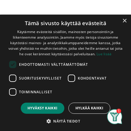
×
Tämä sivusto käyttää evästeitä
Käytämme evästeitä sisällön, mainosten personointiin ja
liikenteemme analysointiin. Jaamme myös tietoja sivustomme
käytöstäsi mainos- ja analytiikkakumppaneidemme kanssa, jotka
voivat yhdistää ne muihin tietoihin, jotka olet heille antanut tai joita
Shop
Puuruuvi 6x200 mm Uppokanta 25 kpl/ltk
he ovat keränneet käyttäessäsi palveluitaan.
Lue lisää
Puuruuvi 6x200 mm Uppokanta 25
EHDOTTOMASTI VÄLTTÄMÄTTÖMÄT
kpl/ltk
SUORITUSKYVYLLISET
KOHDENTAVAT
16,40
€
TOIMINNALLISET
ltk
Sis. ALV 25,5 %
Price:
Add to Cart
16,40
€
Lisää koriin
HYVÄKSY KAIKKI
HYLKÄÄ KAIKKI
Search
Category
Account
NÄYTÄ TIEDOT
Jaa :