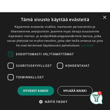
×
Tämä sivusto käyttää evästeitä
Käytämme evästeitä sisällön, mainosten personointiin ja
liikenteemme analysointiin. Jaamme myös tietoja sivustomme
käytöstäsi mainos- ja analytiikkakumppaneidemme kanssa, jotka
voivat yhdistää ne muihin tietoihin, jotka olet heille antanut tai joita
Shop
he ovat keränneet käyttäessäsi palveluitaan.
Lue lisää
Reunalista Lämpökäsitelty Haapa 24x42/15x2400 mm
EHDOTTOMASTI VÄLTTÄMÄTTÖMÄT
Reunalista Lämpökäsitelty Haapa
24x42/15x2400 mm
SUORITUSKYVYLLISET
KOHDENTAVAT
Lämpökäsitelty reunalista. Listan raaka-aineena A-
TOIMINNALLISET
laatuluokan haapa. Soveltuu saunaan ja kosteisiin tiloihin.
Price:
Add to Cart
Listojen pituudet vaihtelevat varastotilanteen mukaan. Ota
16,95
€
yhteyttä myymäläämme varmistaaksesi saatavilla olevat
HYVÄKSY KAIKKI
HYLKÄÄ KAIKKI
pituudet. Listat myydään kappaleittain. Asennettu tuote on
Search
Category
hyväksytty tuote, tuotteissa ilmeneviin mahdollisiin
Account
NÄYTÄ TIEDOT
tuotantovirheisiin voidaan vedota vain ennen niiden