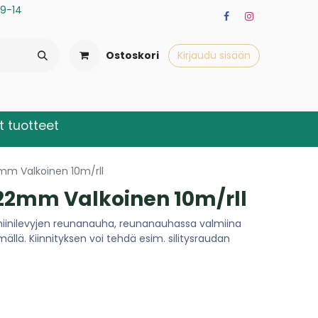
a 9-14
Ostoskori
Kirjaudu sisään
 tuotteet
m Valkoinen 10m/rll
2mm Valkoinen 10m/rll
inilevyjen reunanauha, reunanauhassa valmiina
mällä. Kiinnityksen voi tehdä esim. silitysraudan