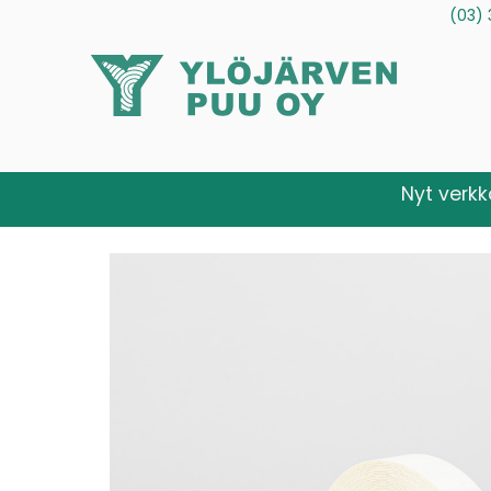
(03) 
Tuotteet
Palvelut
Tietoa meistä
Ota yhteytt
Nyt verk