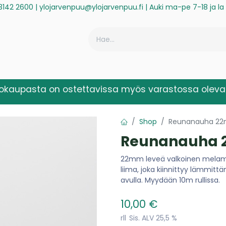
3142 2600
|
ylojarvenpuu@ylojarvenpuu.fi
| Auki ma-pe 7-18 ja l
ä
Historiikki
Reklamaatio
Rekisteröidy laskuasiakkaaksi
kokaupasta on ostettavissa myös varastossa olevat
Shop
Reunanauha 22m
Reunanauha 2
22mm leveä valkoinen melami
liima, joka kiinnittyy lämmittä
avulla. Myydään 10m rullissa.
10,00
€
rll
Sis. ALV 25,5 %