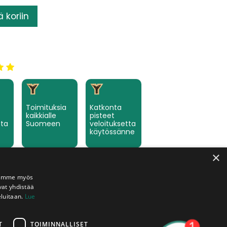
ä koriin
Toimituksia
Katkonta
kaikkialle
pisteet
tta
Suomeen
veloituksetta
käytössänne
×
Jaamme myös
vat yhdistää
eluitaan.
Lue
T
TOIMINNALLISET