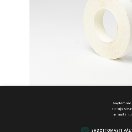
Käytämme e
tietoja siv
ne muihin ti
EHDOTTOMASTI VÄ