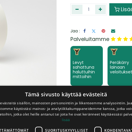
Lisä
Jaa :
​Palveluitamme
Levyt
Peräkärry
sahattuna
lainaan
haluttuihin
veloitukse
mittoihin
Tämä sivusto käyttää evästeitä
västeitä sisällön, mainosten personointiin ja liikenteemme analysointiin. 
Keräämme
ustomme käytöstäsi mainos- ja analytiikkakumppaneidemme kanssa, jotka voi
tilaamanne
etoihin, jotka olet heille antanut tai joita he ovat keränneet käyttäessäsi palv
tuotteet
lisää
valmiiksi
LTTÄMÄTTÖMÄT
SUORITUSKYVYLLISET
KOHDENTAVA