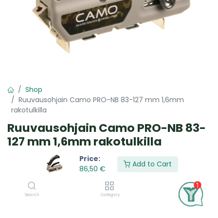
Shop
Ruuvausohjain Camo PRO-NB 83-127 mm 1,6mm
rakotulkilla
Ruuvausohjain Camo PRO-NB 83-
127 mm 1,6mm rakotulkilla
CAMO Marksman Pro-NB
Price:
Add to Cart
Ruuvausohjain. Terassipintojen
86,50
€
piilokiinnitykseen. Ohjaa CAMO-
ruuvin oikeassa kulmassa oikeaan
Search
Category
Account
syvyyteen. Soveltuu yleisimmille 83 -
127 mm terassilaudoille. Sisältää