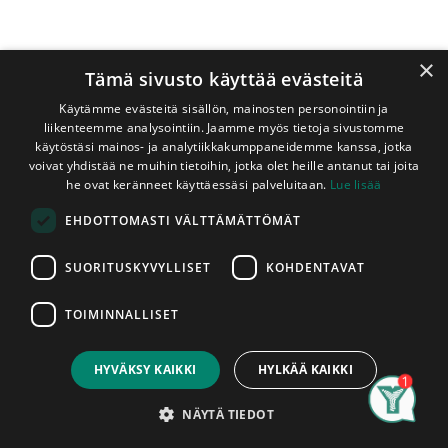
×
Tämä sivusto käyttää evästeitä
Käytämme evästeitä sisällön, mainosten personointiin ja
liikenteemme analysointiin. Jaamme myös tietoja sivustomme
käytöstäsi mainos- ja analytiikkakumppaneidemme kanssa, jotka
voivat yhdistää ne muihin tietoihin, jotka olet heille antanut tai joita
Shop
Saumalista 38/1000 Valkoinen (531211)
he ovat keränneet käyttäessäsi palveluitaan.
Lue lisää
Saumalista 38/1000 Valkoinen
EHDOTTOMASTI VÄLTTÄMÄTTÖMÄT
(531211)
SUORITUSKYVYLLISET
KOHDENTAVAT
Valkoinen tarrakiinnitteinen alumiininen saumalista eri
lattiamateriaalien saumakohtiin, jotka ovat samalla tasolla.
TOIMINNALLISET
Listan leveys on 38 mm ja pituus on 1 m. Listat myydään
Price:
Add to Cart
kappaleittain. Asennettu tuote on hyväksytty tuote,
14,20
€
listoissa ilmeneviin mahdollisiin tuotantovirheisiin voidaan
HYVÄKSY KAIKKI
HYLKÄÄ KAIKKI
vedota vain ennen niiden asentamista.
Search
Category
Account
NÄYTÄ TIEDOT
14,20
€