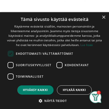
×
Tämä sivusto käyttää evästeitä
Käytämme evästeitä sisällön, mainosten personointiin ja
liikenteemme analysointiin. Jaamme myös tietoja sivustomme
käytöstäsi mainos- ja analytiikkakumppaneidemme kanssa, jotka
voivat yhdistää ne muihin tietoihin, jotka olet heille antanut tai joita
Shop
Saunapenkki Tervaleppä 690x390x340 mm
he ovat keränneet käyttäessäsi palveluitaan.
Lue lisää
Saunapenkki Tervaleppä
EHDOTTOMASTI VÄLTTÄMÄTTÖMÄT
690x390x340 mm
SUORITUSKYVYLLISET
KOHDENTAVAT
Hermanni
Käsittelemättömästä tervalepästä valmistettu 1-tasoinen
TOIMINNALLISET
Price:
saunapenkki. Penkin korkeus on 340 mm, leveys 690 mm ja
Add to Cart
72,90
€
syvyys 390 mm. Penkin runko on tehty tervalepästä.
HYVÄKSY KAIKKI
HYLKÄÄ KAIKKI
Jaloissa on kumiset tallat. Myydään kokoamattomana jalat
irrallaan. Kokoamiseen tarvittavat ruuvit sisältyvät pakettiin.
Search
Category
Account
Penkit myydään kappaleittain. Asennettu tuote on
NÄYTÄ TIEDOT
hyväksytty tuote, penkeissä ilmeneviin mahdollisiin