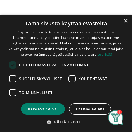
×
Tämä sivusto käyttää evästeitä
Käytämme evästeitä sisällön, mainosten personointiin ja
liikenteemme analysointiin. Jaamme myös tietoja sivustomme
käytöstäsi mainos- ja analytiikkakumppaneidemme kanssa, jotka
voivat yhdistää ne muihin tietoihin, jotka olet heille antanut tai joita
Shop
Tervaleppä
he ovat keränneet käyttäessäsi palveluitaan.
Lue lisää
Sisänurkkalista Tervaleppä 27x27x2400 mm
EHDOTTOMASTI VÄLTTÄMÄTTÖMÄT
Sisänurkkalista Tervaleppä
27x27x2400 mm
SUORITUSKYVYLLISET
KOHDENTAVAT
Punertava sisänurkkalista. Listan raaka-aineena A-
TOIMINNALLISET
laatuluokan tervaleppä. Soveltuu saunaan. Listojen pituudet
Price:
Add to Cart
vaihtelevat varastotilanteen mukaan. Ota yhteyttä
14,95
€
myymäläämme varmistaaksesi saatavilla olevat pituudet.
HYVÄKSY KAIKKI
HYLKÄÄ KAIKKI
Listat myydään kappaleittain. Asennettu tuote on
Search
Category
hyväksytty tuote, tuotteissa ilmeneviin mahdollisiin
Account
NÄYTÄ TIEDOT
tuotantovirheisiin voidaan vedota vain ennen niiden