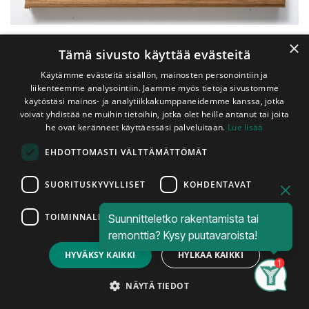
×
Tämä sivusto käyttää evästeitä
Käytämme evästeitä sisällön, mainosten personointiin ja
liikenteemme analysointiin. Jaamme myös tietoja sivustomme
käytöstäsi mainos- ja analytiikkakumppaneidemme kanssa, jotka
voivat yhdistää ne muihin tietoihin, jotka olet heille antanut tai joita
he ovat keränneet käyttäessäsi palveluitaan.
Lue lisää
Shop
EHDOTTOMASTI VÄLTTÄMÄTTÖMÄT
Terassilauta Kestopuu Ruskea 28x145 mm Aaltoura
Terassilauta Kestopuu Ruskea
SUORITUSKYVYLLISET
KOHDENTAVAT
28x145 mm Aaltoura
TOIMINNALLISET
Suunnitteletko rakentamista tai
Höylätty, AB-Luokka
Price:
Add to Cart
remonttia? Kysy puutavaroista!
3,15
€
HYVÄKSY KAIKKI
HYLKÄÄ KAIKKI
Täysisärmäinen höylätty ruskeaksi
kyllästetty aaltouritettu terassilauta.
Search
Category
Account
NÄYTÄ TIEDOT
Tämän tuotteen kyllästysluokka on AB.