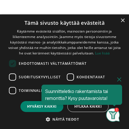
×
Tämä sivusto käyttää evästeitä
Käytämme evästeitä sisällön, mainosten personointiin ja
liikenteemme analysointiin. Jaamme myös tietoja sivustomme
käytöstäsi mainos- ja analytiikkakumppaneidemme kanssa, jotka
voivat yhdistää ne muihin tietoihin, jotka olet heille antanut tai joita
he ovat keränneet käyttäessäsi palveluitaan.
Lue lisää
Shop
EHDOTTOMASTI VÄLTTÄMÄTTÖMÄT
Terassilauta Kestopuu Ruskea 28x145 mm Uritettu
Terassilauta Kestopuu Ruskea
SUORITUSKYVYLLISET
KOHDENTAVAT
28x145 mm Uritettu
TOIMINNALLISET
Suunnitteletko rakentamista tai
Höylätty, AB-Luokka
Price:
Add to Cart
remonttia? Kysy puutavaroista!
3,15
€
HYVÄKSY KAIKKI
HYLKÄÄ KAIKKI
Täysisärmäinen höylätty ruskeaksi
kyllästetty uritettu terassilauta. Tämän
Search
Category
Account
NÄYTÄ TIEDOT
tuotteen kyllästysluokka on AB.