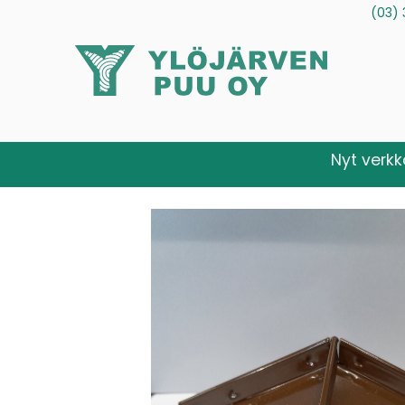
(03) 
Tuotteet
Palvelut
Tietoa meistä
Ota yhteytt
Nyt verk