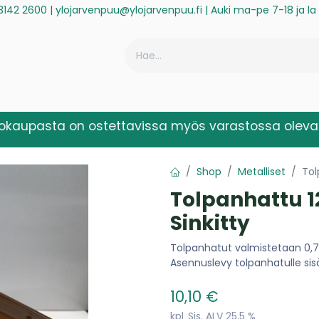
3142 2600
|
ylojarvenpuu@ylojarvenpuu.fi
| Auki ma-pe 7-18 ja l
ä
Historiikki
Reklamaatio
Rekisteröidy laskuasiakkaaksi
kokaupasta on ostettavissa myös varastossa olevat
Shop
Metalliset
Tol
Tolpanhattu 
Sinkitty
Tolpanhatut valmistetaan 0,7 
Asennuslevy tolpanhatulle sis
10,10
€
kpl
Sis. ALV 25,5 %