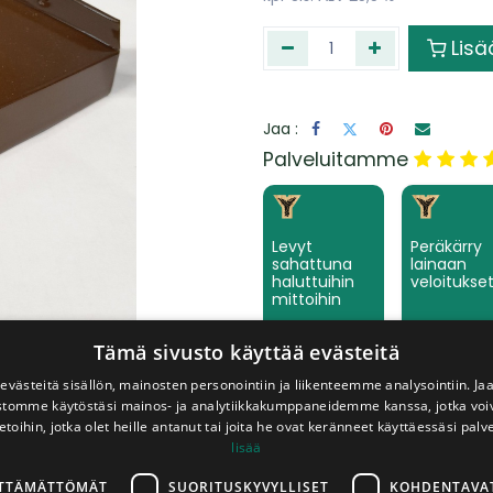
Lisä
Jaa :
​Palveluitamme
Levyt
Peräkärry
sahattuna
lainaan
haluttuihin
veloitukse
mittoihin
Tämä sivusto käyttää evästeitä
västeitä sisällön, mainosten personointiin ja liikenteemme analysointiin. 
ustomme käytöstäsi mainos- ja analytiikkakumppaneidemme kanssa, jotka voi
Keräämme
etoihin, jotka olet heille antanut tai joita he ovat keränneet käyttäessäsi palv
tilaamanne
lisää
tuotteet
valmiiksi
LTTÄMÄTTÖMÄT
SUORITUSKYVYLLISET
KOHDENTAVA