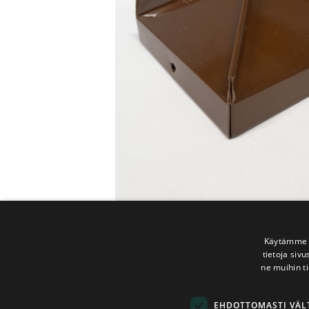
Käytämme e
tietoja siv
ne muihin ti
EHDOTTOMASTI VÄ