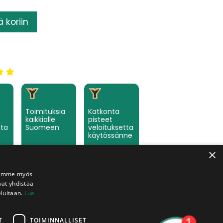
ä koriin
Toimituksia
Katkonta
kaikkialle
pisteet
tta
Suomeen
veloituksetta
käytössänne
×
Jaamme myös
vat yhdistää
eluitaan.
Lue
T
TOIMINNALLISET