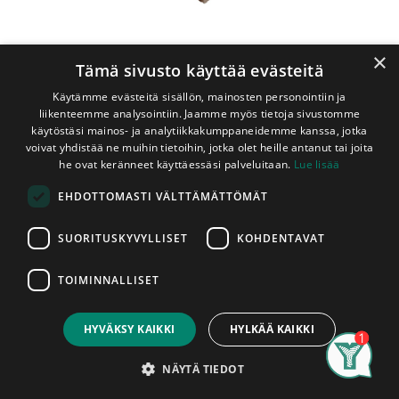
×
Tämä sivusto käyttää evästeitä
Käytämme evästeitä sisällön, mainosten personointiin ja
liikenteemme analysointiin. Jaamme myös tietoja sivustomme
käytöstäsi mainos- ja analytiikkakumppaneidemme kanssa, jotka
voivat yhdistää ne muihin tietoihin, jotka olet heille antanut tai joita
Shop
Tolpanhattu 223x223 mm Puuvalmis
he ovat keränneet käyttäessäsi palveluitaan.
Lue lisää
Tolpanhattu 223x223 mm
EHDOTTOMASTI VÄLTTÄMÄTTÖMÄT
Puuvalmis
SUORITUSKYVYLLISET
KOHDENTAVAT
Kuusesta/Männystä valmistettu käsittelemätön puinen
tolpanhattu. Tolpanhatun korkeus on n. 50mm ja
TOIMINNALLISET
pituus/leveys n. 223mm
Price:
Add to Cart
8,50
€
8,50
€
HYVÄKSY KAIKKI
HYLKÄÄ KAIKKI
kpl
Sis. ALV 25,5 %
Search
Category
Account
NÄYTÄ TIEDOT
Lisää koriin