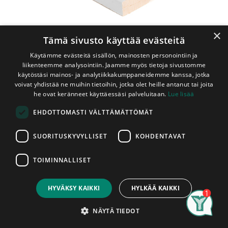
×
Tämä sivusto käyttää evästeitä
Käytämme evästeitä sisällön, mainosten personointiin ja
liikenteemme analysointiin. Jaamme myös tietoja sivustomme
käytöstäsi mainos- ja analytiikkakumppaneidemme kanssa, jotka
voivat yhdistää ne muihin tietoihin, jotka olet heille antanut tai joita
he ovat keränneet käyttäessäsi palveluitaan.
Lue lisää
Shop
EHDOTTOMASTI VÄLTTÄMÄTTÖMÄT
Ulkoverhouslauta 23x145 mm HHP Välimaalattu Vaalean
Harmaa
SUORITUSKYVYLLISET
KOHDENTAVAT
Ulkoverhouslauta 23x145 mm HHP
Välimaalattu Vaalean Harmaa
TOIMINNALLISET
Price:
Add to Cart
Hienoharjattu, Sävy G499
2,60
€
HYVÄKSY KAIKKI
HYLKÄÄ KAIKKI
Hienoharjattu vaalean harmaaksi (G499) 1 x pohjamaalattu
+ 1 x pintamaalattu 23x145 kokoinen ulkoverhouslauta.
Search
Category
Account
NÄYTÄ TIEDOT