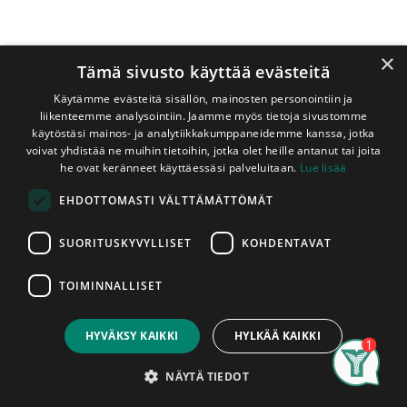
×
Tämä sivusto käyttää evästeitä
Käytämme evästeitä sisällön, mainosten personointiin ja
liikenteemme analysointiin. Jaamme myös tietoja sivustomme
käytöstäsi mainos- ja analytiikkakumppaneidemme kanssa, jotka
voivat yhdistää ne muihin tietoihin, jotka olet heille antanut tai joita
Shop
Puuvalmiit
he ovat keränneet käyttäessäsi palveluitaan.
Lue lisää
Ulkoverhouspaneeli 20x120 mm UTV Puuvalmis
EHDOTTOMASTI VÄLTTÄMÄTTÖMÄT
Ulkoverhouspaneeli 20x120 mm
UTV Puuvalmis
SUORITUSKYVYLLISET
KOHDENTAVAT
Hienoharjattu, Pannoitettu, AB-Laatu
TOIMINNALLISET
Price:
Add to Cart
1,85
€
Hienoharjatulla pinnalla oleva
HYVÄKSY KAIKKI
HYLKÄÄ KAIKKI
puuvalmis täysponttinen ulkovuori
viistoreunaisena UTV-profiilina.​
Search
Category
Account
NÄYTÄ TIEDOT