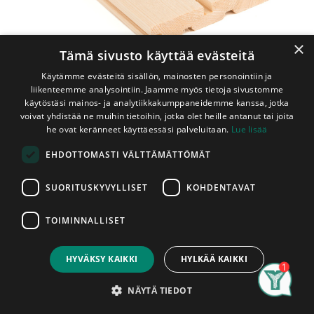
×
Tämä sivusto käyttää evästeitä
Käytämme evästeitä sisällön, mainosten personointiin ja
liikenteemme analysointiin. Jaamme myös tietoja sivustomme
käytöstäsi mainos- ja analytiikkakumppaneidemme kanssa, jotka
voivat yhdistää ne muihin tietoihin, jotka olet heille antanut tai joita
he ovat keränneet käyttäessäsi palveluitaan.
Lue lisää
Shop
EHDOTTOMASTI VÄLTTÄMÄTTÖMÄT
Ulkoverhouspaneeli 23x145 mm UTS 1-Valeura Puuvalmis
Ulkoverhouspaneeli 23x145 mm
SUORITUSKYVYLLISET
KOHDENTAVAT
UTS 1-Valeura Puuvalmis
TOIMINNALLISET
AB-Laatu
Price:
Add to Cart
2,60
€
HYVÄKSY KAIKKI
HYLKÄÄ KAIKKI
Hienosahattu puuvalmis täysponttinen
valeurallinen ulkovuori suorareunaisena
Search
Category
Account
NÄYTÄ TIEDOT
UTS-profiilina.​