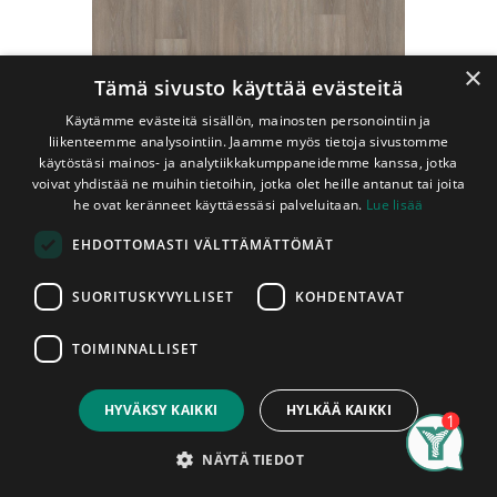
×
Tämä sivusto käyttää evästeitä
Käytämme evästeitä sisällön, mainosten personointiin ja
liikenteemme analysointiin. Jaamme myös tietoja sivustomme
käytöstäsi mainos- ja analytiikkakumppaneidemme kanssa, jotka
voivat yhdistää ne muihin tietoihin, jotka olet heille antanut tai joita
he ovat keränneet käyttäessäsi palveluitaan.
Lue lisää
Shop
EHDOTTOMASTI VÄLTTÄMÄTTÖMÄT
Vinyyli-lattia Kährs 5x172x1210 mm Whinfell KL32
(2,08m2/pkt)
SUORITUSKYVYLLISET
KOHDENTAVAT
Vinyyli-lattia Kährs 5x172x1210
mm Whinfell KL32 (2,08m2/pkt)
TOIMINNALLISET
Price:
Add to Cart
Lukkopontilliset (Click) Kährs Luxury Tiles -vinyylilankut on suunniteltu
59,00
€
asuntokohteisiin ja julkisiin tiloihin, joissa halutaan käyttää uivana
HYVÄKSY KAIKKI
HYLKÄÄ KAIKKI
asennettavaa lattiaa, joka on sekä kaunis että hyvin kulutusta kestävä.
Search
Category
Account
Lautojen jäykkä runkorakenne ja ainutlaatuinen 5G-lukkopontti takaavat
NÄYTÄ TIEDOT
rakenteen erinomaisen vakauden sekä tekevät asentamisesta helppoa