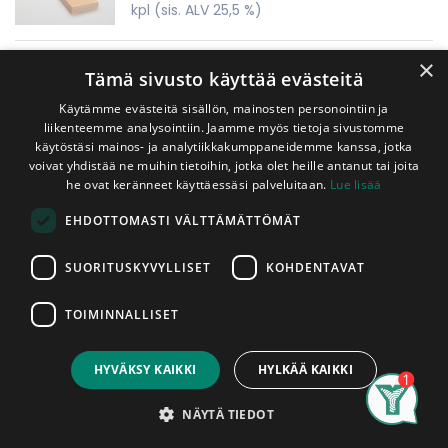
kpl
(sis. ALV 25,5 %)
Somisterima Tervaleppä 15x40 mm
×
Tämä sivusto käyttää evästeitä
A-Laatu
Käytämme evästeitä sisällön, mainosten personointiin ja
3,50
€
liikenteemme analysointiin. Jaamme myös tietoja sivustomme
m
(sis. ALV 25,5 %)
käytöstäsi mainos- ja analytiikkakumppaneidemme kanssa, jotka
voivat yhdistää ne muihin tietoihin, jotka olet heille antanut tai joita
he ovat keränneet käyttäessäsi palveluitaan.
Lue lisää
EHDOTTOMASTI VÄLTTÄMÄTTÖMÄT
1
2
SUORITUSKYVYLLISET
KOHDENTAVAT
TOIMINNALLISET
HYVÄKSY KAIKKI
HYLKÄÄ KAIKKI
Search
Category
Account
NÄYTÄ TIEDOT
Puutavaraa sisälle, ulos ja sille välille