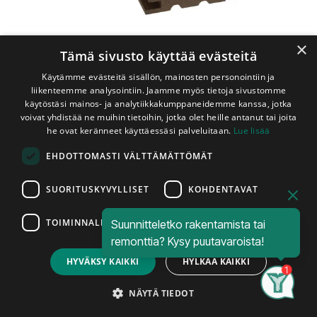
×
Tämä sivusto käyttää evästeitä
Käytämme evästeitä sisällön, mainosten personointiin ja
liikenteemme analysointiin. Jaamme myös tietoja sivustomme
käytöstäsi mainos- ja analytiikkakumppaneidemme kanssa, jotka
voivat yhdistää ne muihin tietoihin, jotka olet heille antanut tai joita
he ovat keränneet käyttäessäsi palveluitaan.
Lue lisää
Shop
2-Laadun paneeleita edullisesti
EHDOTTOMASTI VÄLTTÄMÄTTÖMÄT
Lämpökäsitelty Mäntypaneeli 17x118 mm STS Suisto
Lämpökäsitelty Mäntypaneeli
SUORITUSKYVYLLISET
KOHDENTAVAT
17x118 mm STS Suisto
TOIMINNALLISET
Suunnitteletko rakentamista tai
Piilokiinnityspontti
Price:
Add to Cart
remonttia? Kysy puutavaroista!
5,50
€
HYVÄKSY KAIKKI
HYLKÄÄ KAIKKI
Karavan Suisto-paneelin jokainen lauta
on yksilöllinen. Paneloitu pinta luo valon
Search
Category
Account
NÄYTÄ TIEDOT
ja varjon leikin, joka muistuttaa